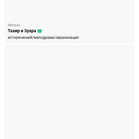
Фильм
Тахир и Зухра
16+
исторический/мелодрама/экранизация