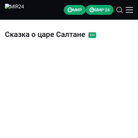
МИР
МИР 24
Сказка о царе Салтане
12+