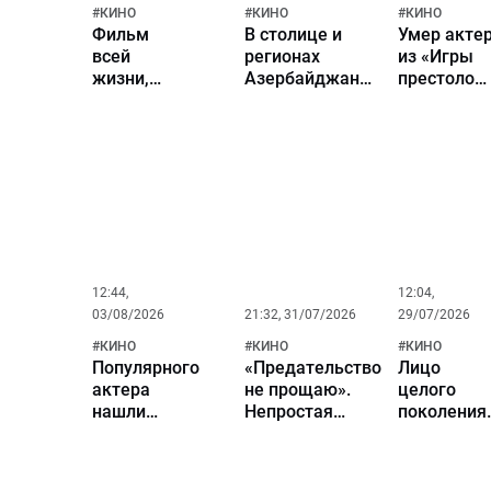
#
КИНО
#
КИНО
#
КИНО
Фильм
В столице и
Умер акте
всей
регионах
из «Игры
жизни,
Азербайджана
престолов
роковые
широко
и «Доктор
сцены и
отметят День
Кто» Том
главные
национального
Чадбон
музы. К
кино
80-летию
актера
Николая
Бурляева
12:44,
12:04,
03/08/2026
21:32, 31/07/2026
29/07/2026
#
КИНО
#
КИНО
#
КИНО
Популярного
«Предательство
Лицо
актера
не прощаю».
целого
нашли
Непростая
поколения
мертвым в
судьба и
Почему
собственной
великие роли
актрису
квартире на
Инны
Инну