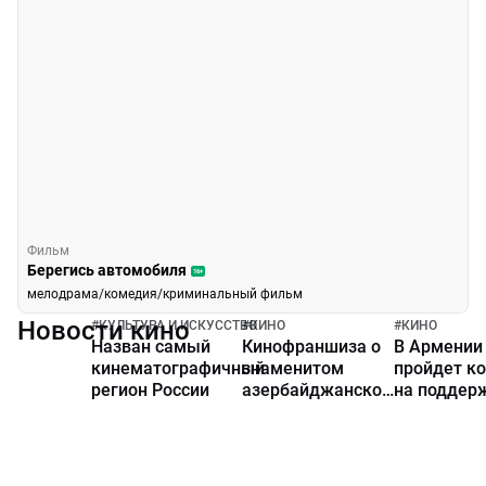
Фильм
Берегись автомобиля
16+
мелодрама/комедия/криминальный фильм
Новости кино
#
КУЛЬТУРА И ИСКУССТВО
#
КИНО
#
КИНО
Назван самый
Кинофраншиза о
В Армении
кинематографичный
знаменитом
пройдет к
регион России
азербайджанском
на поддер
нефтяном
кинопроиз
магнате стала
самой успешной
серией фильмов в