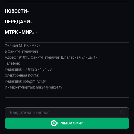
НОВОСТИ
Общество
ПЕРЕДАЧИ
Политика
Вместе
МТРК «МИР»
Происшествия
Дела судебные
О нас
Экономика
Игра в кино
Филиал МТРК «Мир»
История
Культура
в Санкт-Петербурге
Исторический детектив
Руководство
Адрес: 191015, Санкт-Петербург, Шпалерная улица, 47
Миллион за 5 минут
Телефон:
Новости компании
Редакция: +7 812 274 34 08
МИР. Мнение
Пресса о нас
Электронная почта:
Мировое соглашение
Карьера
Редакция: spb@mir24.tv
Пять причин поехать в...
Интернет-портал: mir24@mir24.tv
Реклама
Фазенда.Live
Обратная связь
ПРЯМОЙ ЭФИР