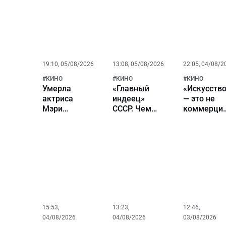
национальном
кинопрокате
19:10, 05/08/2026
13:08, 05/08/2026
22:05, 04/08/2
#
КИНО
#
КИНО
#
КИНО
Умерла
«Главный
«Искусств
актриса
индеец»
— это не
Мэри
СССР. Чем
коммерция
Ривера из
сегодня
а духовны
фильма
занимается
путь».
«Человек-
Гойко
Николай
паук»
Митич и
Бурляев в
почему его
большом
до сих пор
кино
помнят
миллионы?
15:53,
13:23,
12:46,
04/08/2026
04/08/2026
03/08/2026