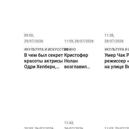
Тайване
Макаровой
Макарову
из «Девчат
называли
«сибирско
косточкой
09:50,
11:38,
29/07/2026
11:59, 28/07/2026
28/07/2026
#
КУЛЬТУРА И ИСКУССТВО
#
КИНО
#
КУЛЬТУРА И
В чем был секрет
Кристофер
Умер Чак Р
красоты актрисы
Нолан
режиссер 
Одри Хепберн,
возглавил
на улице В
рассказал ее сын
топ-100
«Маски»
лучших
режиссеров
Голливуда
11:43,
20:55, 26/07/2026
26/07/2026
11:03, 25/07/2