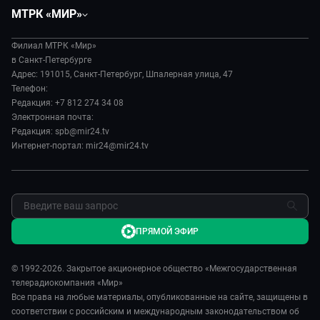
Политика
Вместе
МТРК «МИР»
Происшествия
Дела судебные
О нас
Экономика
Игра в кино
Филиал МТРК «Мир»
История
Культура
в Санкт-Петербурге
Исторический детектив
Руководство
Адрес: 191015, Санкт-Петербург, Шпалерная улица, 47
Миллион за 5 минут
Телефон:
Новости компании
Редакция: +7 812 274 34 08
МИР. Мнение
Пресса о нас
Электронная почта:
Мировое соглашение
Карьера
Редакция: spb@mir24.tv
Пять причин поехать в...
Интернет-портал: mir24@mir24.tv
Реклама
Фазенда.Live
Обратная связь
ПРЯМОЙ ЭФИР
© 1992-2026. Закрытое акционерное общество «Межгосударственная
телерадиокомпания «Мир»
Все права на любые материалы, опубликованные на сайте, защищены в
соответствии с российским и международным законодательством об