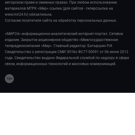
авторском праве и смежных правах. При любом использовании
материалов МТРК «Мир» ссылка (для сайтов - гиперссылка на
www.mir24.tv) обязательна.
Согласие посетителя сайта на обработку персональных данных.
«МИР24» информационно-аналитический интернет-портал. Сетевое
издание. Закрытое акционерное общество «Межгосударственная
телерадиокомпания «Мир». Главный редактор: Батыршин Р.И.
Свидетельство о регистрации СМИ ЭЛ No ФС77-50091 от 06 июня 2012
года. Свидетельство выдано Федеральной службой по надзору в сфере
связи, информационных технологий и массовых коммуникаций.