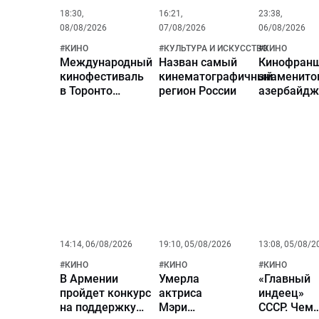
Гойко
18:30,
16:21,
23:38,
Митиче
08/08/2026
07/08/2026
06/08/2026
#
КИНО
#
КУЛЬТУРА И ИСКУССТВО
#
КИНО
Международный
Назван самый
Кинофранш
кинофестиваль
кинематографичный
знаменито
в Торонто
регион России
азербайдж
чествует
нефтяном
классика
магнате ст
мирового кино
самой усп
Артавазда
серией фи
Пелешяна
националь
кинопрока
14:14, 06/08/2026
19:10, 05/08/2026
13:08, 05/08/2
#
КИНО
#
КИНО
#
КИНО
В Армении
Умерла
«Главный
пройдет конкурс
актриса
индеец»
на поддержку
Мэри
СССР. Чем