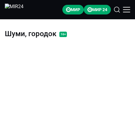
МИР
МИР 24
Шуми, городок
16+