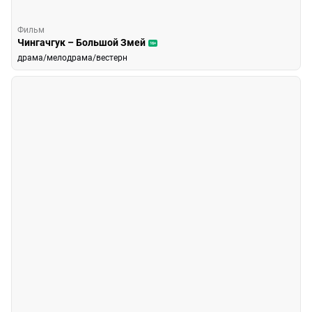
Фильм
Чингачгук – Большой Змей
16+
драма/мелодрама/вестерн