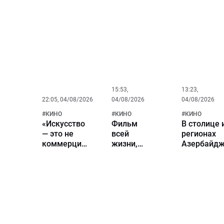
кинопроизводства
Ривера из
сегодня
фильма
занимаетс
«Человек-
Гойко
паук»
Митич и
почему ег
до сих пор
помнят
миллионы
15:53,
13:23,
22:05, 04/08/2026
04/08/2026
04/08/2026
#
КИНО
#
КИНО
#
КИНО
«Искусство
Фильм
В столице 
— это не
всей
регионах
коммерция,
жизни,
Азербайд
а духовный
роковые
широко
путь».
сцены и
отметят Д
Николай
главные
националь
Бурляев в
музы. К
кино
большом
80-летию
кино
актера
Николая
Бурляева