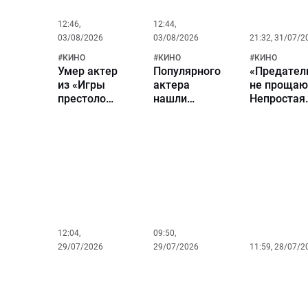
12:46,
12:44,
03/08/2026
03/08/2026
21:32, 31/07/2
#
КИНО
#
КИНО
#
КИНО
Умер актер
Популярного
«Предател
из «Игры
актера
не прощаю
престолов»
нашли
Непростая
и «Доктора
мертвым в
судьба и
Кто» Том
собственной
великие р
Чадбон
квартире на
Инны
Тайване
Макарово
12:04,
09:50,
29/07/2026
29/07/2026
11:59, 28/07/2