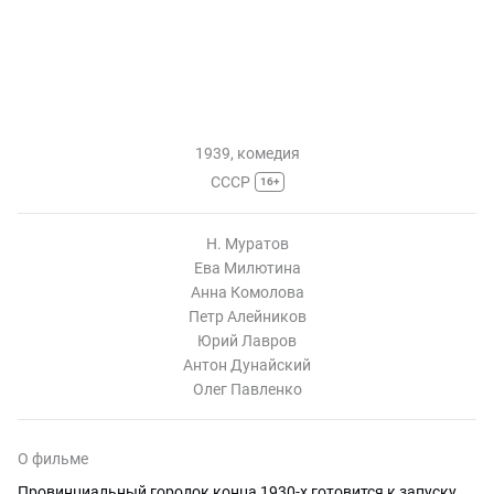
1939, комедия
СССР
16+
Н. Муратов
Ева Милютина
Анна Комолова
Петр Алейников
Юрий Лавров
Антон Дунайский
Олег Павленко
О фильме
Провинциальный городок конца 1930-х готовится к запуску