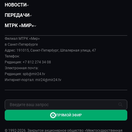
НОВОСТИ
Общество
ПЕРЕДАЧИ
Политика
Вместе
МТРК «МИР»
Происшествия
Дела судебные
О нас
Экономика
Игра в кино
Филиал МТРК «Мир»
История
Культура
в Санкт-Петербурге
Исторический детектив
Руководство
Адрес: 191015, Санкт-Петербург, Шпалерная улица, 47
Миллион за 5 минут
Телефон:
Новости компании
Редакция: +7 812 274 34 08
МИР. Мнение
Пресса о нас
Электронная почта:
Мировое соглашение
Карьера
Редакция: spb@mir24.tv
Пять причин поехать в...
Интернет-портал: mir24@mir24.tv
Реклама
Фазенда.Live
Обратная связь
ПРЯМОЙ ЭФИР
© 1992-2026. Закрытое акционерное общество «Межгосударственная