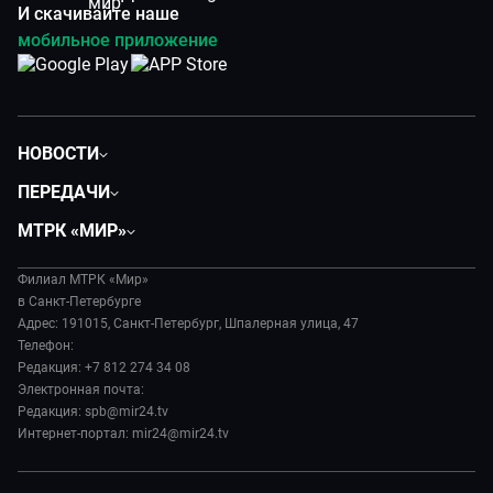
И скачивайте наше
мобильное приложение
НОВОСТИ
Общество
ПЕРЕДАЧИ
Политика
Вместе
МТРК «МИР»
Происшествия
Дела судебные
О нас
Экономика
Игра в кино
Филиал МТРК «Мир»
История
Культура
в Санкт-Петербурге
Исторический детектив
Руководство
Адрес: 191015, Санкт-Петербург, Шпалерная улица, 47
Миллион за 5 минут
Телефон:
Новости компании
Редакция: +7 812 274 34 08
МИР. Мнение
Пресса о нас
Электронная почта:
Мировое соглашение
Карьера
Редакция: spb@mir24.tv
Пять причин поехать в...
Интернет-портал: mir24@mir24.tv
Реклама
Фазенда.Live
Обратная связь