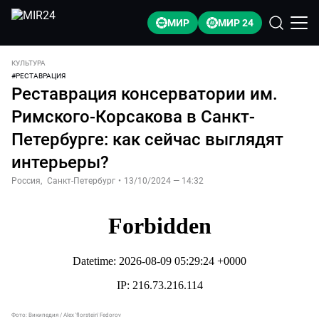
МИР
МИР 24
КУЛЬТУРА
#
РЕСТАВРАЦИЯ
Реставрация консерватории им.
Римского-Корсакова в Санкт-
Петербурге: как сейчас выглядят
интерьеры?
Россия
,
Санкт-Петербург
•
13/10/2024 — 14:32
Фото:
Википедия
/
Alex 'florstein' Fedorov