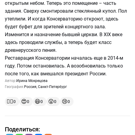
открытым небом. Теперь это помещение – часть
здания. Сверху смонтировали стеклянный купол. Пол
утеплили. И когда Консерваторию откроют, здесь
будет буфет для зрителей концертного зала.
Изменится и назначение бывшей церкви. В XIX веке
здесь проводили службы, а теперь будет класс
древнерусского пения.
Реставрация Консерватории началась еще в 2014-м
году. Потом остановилась. А возобновилась только
после того, как вмешался президент России.
Автор:
Ирина Мокрецова
География:
Россия
,
Санкт-Петербург
👍🏻
😍
😆
😲
😢
0
0
0
0
0
Поделиться: