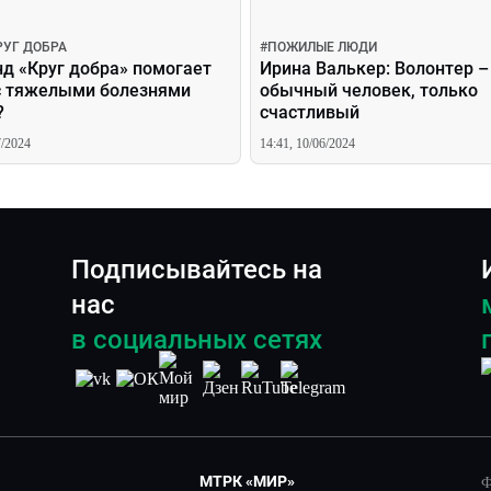
РУГ ДОБРА
#
ПОЖИЛЫЕ ЛЮДИ
д «Круг добра» помогает
Ирина Валькер: Волонтер –
с тяжелыми болезнями
обычный человек, только
?
счастливый
7/2024
14:41, 10/06/2024
Подписывайтесь на
нас
в социальных сетях
МТРК «МИР»
Ф