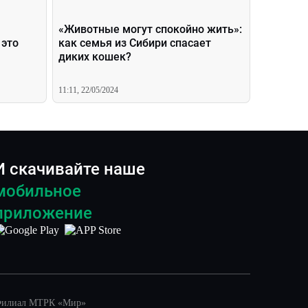
«Животные могут спокойно жить»:
 это
как семья из Сибири спасает
диких кошек?
11:11, 22/05/2024
И скачивайте наше
мобильное
приложение
илиал МТРК «Мир»