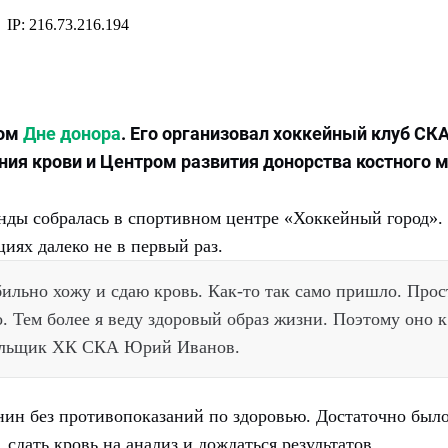
ном
Дне донора
. Его организовал хоккейный клуб СК
ния крови и Центром развития донорства костного м
нды собралась в спортивном центре «Хоккейный город».
иях далеко не в первый раз.
абильно хожу и сдаю кровь. Как-то так само пришло. Прос
о. Тем более я веду здоровый образ жизни. Поэтому оно к
олельщик ХК СКА Юрий Иванов.
ин без противопоказаний по здоровью. Достаточно был
 сдать кровь на анализ и дождаться результатов.