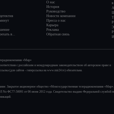
О нас
в
История
А
Руководство
Ш
детектив
Новости компании
Т
минут
Пресса о нас
Р
Карьера
Э
ашение
Реклама
Р
ехать в...
Обратная связь
И
елерадиокомпания «Мир»
соответствии с российским и международным законодательством об авторском праве и
лка (для сайтов - гиперссылка на www.mir24.tv) обязательна.
ание. Закрытое акционерное общество «Межгосударственная телерадиокомпания «Мир».
Л No ФС77-50091 от 06 июня 2012 года. Свидетельство выдано Федеральной службой п
никаций.