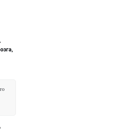
А
озга,
то
о