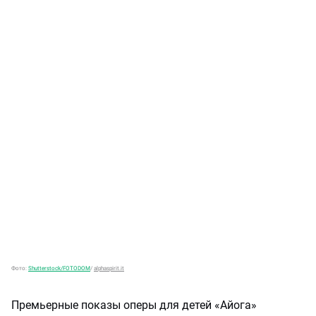
Фото:
Shutterstock/FOTODOM
/
alphaspirit.it
Премьерные показы оперы для детей «Айога»