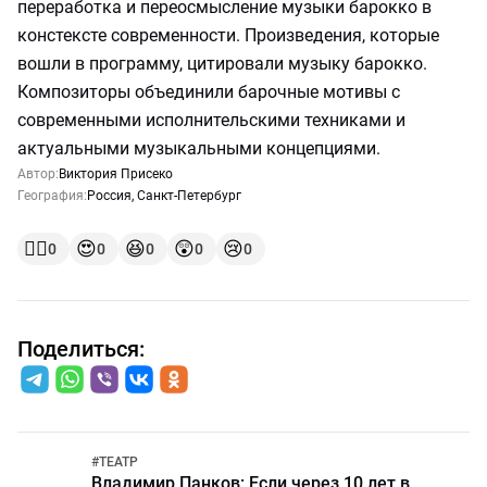
переработка и переосмысление музыки барокко в
констексте современности. Произведения, которые
вошли в программу, цитировали музыку барокко.
Композиторы объединили барочные мотивы с
современными исполнительскими техниками и
актуальными музыкальными концепциями.
Автор:
Виктория Присеко
География:
Россия
,
Санкт-Петербург
👍🏻
😍
😆
😲
😢
0
0
0
0
0
Поделиться:
#
ТЕАТР
Владимир Панков: Если через 10 лет в