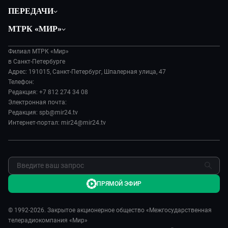
Общество
ПЕРЕДАЧИ
Политика
Вместе
МТРК «МИР»
Происшествия
Дела судебные
О нас
Экономика
Игра в кино
Филиал МТРК «Мир»
История
Культура
в Санкт-Петербурге
Исторический детектив
Руководство
Адрес: 191015, Санкт-Петербург, Шпалерная улица, 47
Миллион за 5 минут
Телефон:
Новости компании
Редакция: +7 812 274 34 08
МИР. Мнение
Пресса о нас
Электронная почта:
Мировое соглашение
Карьера
Редакция: spb@mir24.tv
Пять причин поехать в...
Интернет-портал: mir24@mir24.tv
Реклама
Фазенда.Live
Обратная связь
ПРЯМОЙ ЭФИР
© 1992-2026. Закрытое акционерное общество «Межгосударственная
телерадиокомпания «Мир»