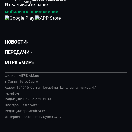
И скачивайте наше
мобильное приложение
НОВОСТИ
Общество
ПЕРЕДАЧИ
Политика
Вместе
МТРК «МИР»
Происшествия
Дела судебные
О нас
Экономика
Игра в кино
Филиал МТРК «Мир»
История
Культура
в Санкт-Петербурге
Исторический детектив
Руководство
Адрес: 191015, Санкт-Петербург, Шпалерная улица, 47
Миллион за 5 минут
Телефон:
Новости компании
Редакция: +7 812 274 34 08
МИР. Мнение
Пресса о нас
Электронная почта:
Мировое соглашение
Карьера
Редакция: spb@mir24.tv
Пять причин поехать в...
Интернет-портал: mir24@mir24.tv
Реклама
Фазенда.Live
Обратная связь