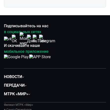
Подписывайтесь на нас
в социальных сетях
И скачивайте наше
мобильное приложение
НОВОСТИ
Общество
ПЕРЕДАЧИ
Политика
Вместе
МТРК «МИР»
Происшествия
Дела судебные
О нас
Экономика
Игра в кино
Филиал МТРК «Мир»
История
в Санкт-Петербурге