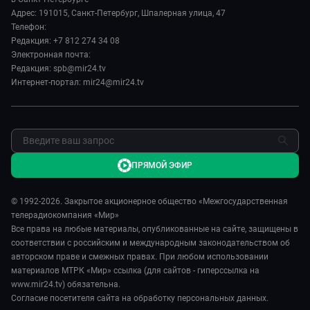
Культура
Исторический детектив
Руководство
Адрес: 191015, Санкт-Петербург, Шпалерная улица, 47
Миллион за 5 минут
Телефон:
Новости компании
Редакция: +7 812 274 34 08
МИР. Мнение
Пресса о нас
Электронная почта:
Мировое соглашение
Карьера
Редакция: spb@mir24.tv
Пять причин поехать в...
Интернет-портал: mir24@mir24.tv
Реклама
Фазенда.Live
Обратная связь
ПРЯМОЙ ЭФИР
© 1992-2026. Закрытое акционерное общество «Межгосударственная
телерадиокомпания «Мир»
Все права на любые материалы, опубликованные на сайте, защищены в
соответствии с российским и международным законодательством об
авторском праве и смежных правах. При любом использовании
материалов МТРК «Мир» ссылка (для сайтов - гиперссылка на
www.mir24.tv) обязательна.
Согласие посетителя сайта на обработку персональных данных.