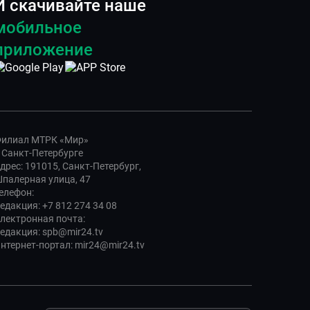
И скачивайте наше
мобильное
приложение
илиал МТРК «Мир»
 Санкт-Петербурге
дрес: 191015, Санкт-Петербург,
палерная улица, 47
елефон:
едакция: +7 812 274 34 08
лектронная почта:
едакция: spb@mir24.tv
нтернет-портал: mir24@mir24.tv