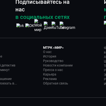
Подписывайтесь на
нас
в социальных сетях
МТРК «МИР»
Ф
О нас
в
ые
История
А
Руководство
Ш
 детектив
Новости компании
Т
 минут
Пресса о нас
Р
Карьера
Э
лашение
Реклама
Р
оехать в...
Обратная связь
И