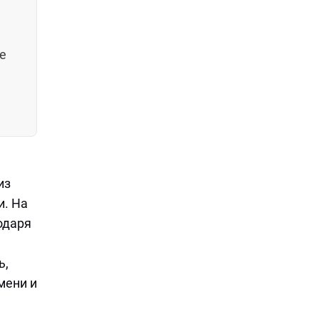
е
из
и. На
одаря
ь,
мени и