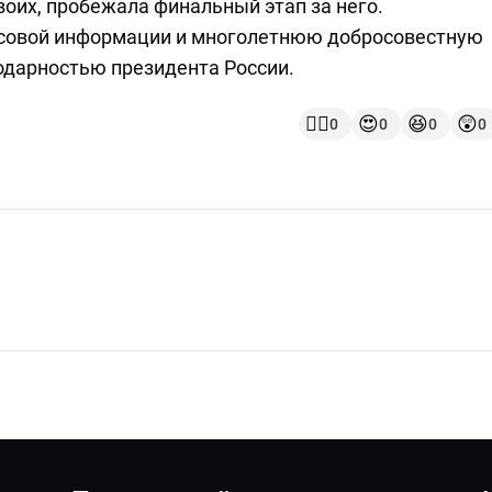
воих, пробежала финальный этап за него.
массовой информации и многолетнюю добросовестную
одарностью президента России.
👍🏻
😍
😆
😲
0
0
0
0