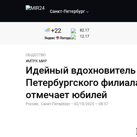
Санкт-Петербург
+
22
82.17
12.17
ОБЩЕСТВО
#
МТРК МИР
Идейный вдохновитель 
Петербургского филиал
отмечает юбилей
Россия
,
Санкт-Петербург
•
02/10/2025 — 08:57