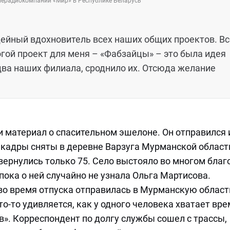
лерадиокомпании «Мир» в Республике Беларусь
идейный вдохновитель всех наших общих проектов. Вс
гой проект для меня – «Фабзайцы» – это была идея
два наших филиала, сроднило их. Отсюда желание
и материал о спасительном эшелоне. Он отправился 
и кадры сняты в деревне Варзуга Мурманской област
вернулись только 75. Село выстояло во многом благ
ока о ней случайно не узнала Ольга Мартисова.
во время отпуска отправилась в Мурманскую област
то-то удивляется, как у одного человека хватает вре
оев». Корреспондент по долгу службы сошел с трассы,