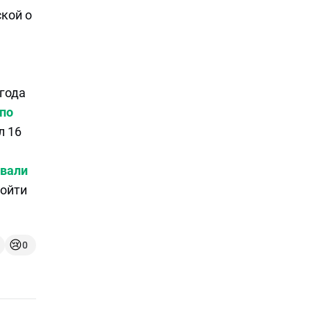
кой о
 года
 по
л 16
вали
бойти
😢
0