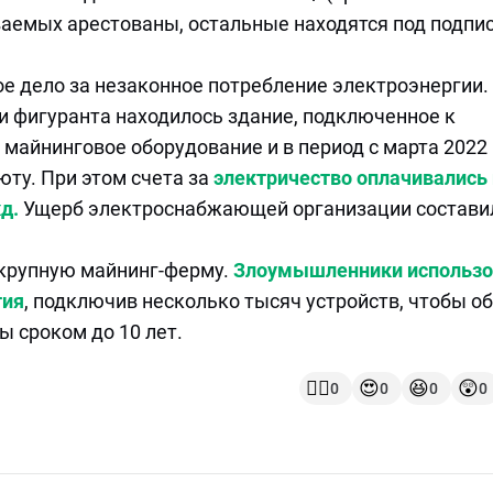
аемых арестованы, остальные находятся под подпис
ое дело за незаконное потребление электроэнергии.
ти фигуранта находилось здание, подключенное к
 майнинговое оборудование и в период с марта 2022
юту. При этом счета за
электричество оплачивались
д.
Ущерб электроснабжающей организации состави
 крупную майнинг-ферму.
Злоумышленники использо
тия
, подключив несколько тысяч устройств, чтобы о
ы сроком до 10 лет.
👍🏻
😍
😆
😲
0
0
0
0