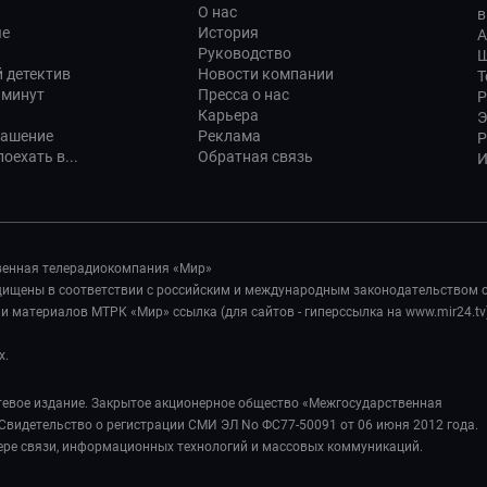
О нас
в
ые
История
А
Руководство
Ш
 детектив
Новости компании
Т
 минут
Пресса о нас
Р
Карьера
Э
лашение
Реклама
Р
оехать в...
Обратная связь
И
венная телерадиокомпания «Мир»
ащищены в соответствии с российским и международным законодательством 
 материалов МТРК «Мир» ссылка (для сайтов - гиперссылка на www.mir24.tv
х.
евое издание. Закрытое акционерное общество «Межгосударственная
Свидетельство о регистрации СМИ ЭЛ No ФС77-50091 от 06 июня 2012 года.
ере связи, информационных технологий и массовых коммуникаций.