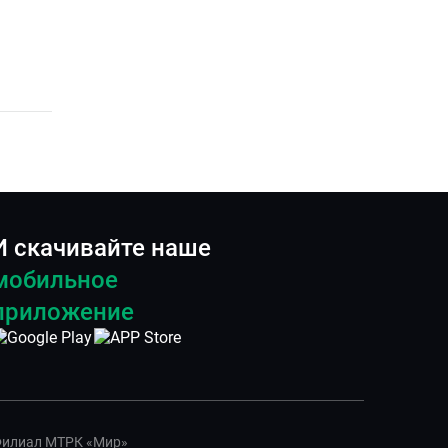
И скачивайте наше
мобильное
приложение
илиал МТРК «Мир»