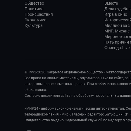
Общество
Вместе
Политика
Дела судебн
Происшествия
Игра в кино
Экономика
Исторический
Культура
Миллион за 5
МИР. Мнение
Мировое сог
Пять причин п
Фазенда.Live
© 1992-2026. Закрытое акционерное общество «Межгосударст
Все права на любые материалы, опубликованные на сайте, з
авторском праве и смежных правах. При любом использовании
обязательна.
Согласие посетителя сайта на обработку персональных данны
«МИР24» информационно-аналитический интернет-портал. Сет
телерадиокомпания «Мир». Главный редактор: Батыршин Р.И. 
Свидетельство выдано Федеральной службой по надзору в сф