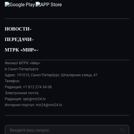
НОВОСТИ
Общество
ПЕРЕДАЧИ
Политика
Вместе
МТРК «МИР»
Происшествия
Дела судебные
О нас
Экономика
Игра в кино
Филиал МТРК «Мир»
История
Культура
в Санкт-Петербурге
Исторический детектив
Руководство
Адрес: 191015, Санкт-Петербург, Шпалерная улица, 47
Миллион за 5 минут
Телефон:
Новости компании
Редакция: +7 812 274 34 08
МИР. Мнение
Пресса о нас
Электронная почта:
Мировое соглашение
Карьера
Редакция: spb@mir24.tv
Пять причин поехать в...
Интернет-портал: mir24@mir24.tv
Реклама
Фазенда.Live
Обратная связь