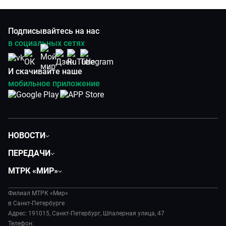
Подписывайтесь на нас
в социальных сетях
И скачивайте наше
мобильное приложение
НОВОСТИ
Общество
ПЕРЕДАЧИ
Политика
Вместе
МТРК «МИР»
Происшествия
Дела судебные
О нас
Экономика
Игра в кино
Филиал МТРК «Мир»
История
Культура
в Санкт-Петербурге
Исторический детектив
Руководство
Адрес: 191015, Санкт-Петербург, Шпалерная улица, 47
Миллион за 5 минут
Телефон:
Новости компании