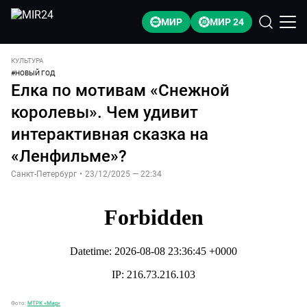
МИР
МИР 24
КУЛЬТУРА
#
НОВЫЙ ГОД
Елка по мотивам «Снежной
королевы». Чем удивит
интерактивная сказка на
«Ленфильме»?
Санкт-Петербург
•
23/12/2025 — 22:34
Фото:
МТРК «Мир»