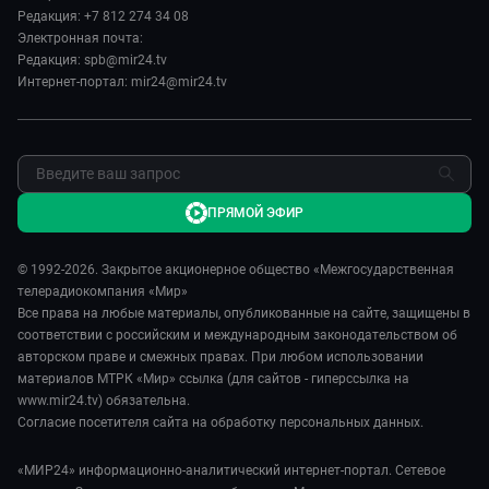
Редакция: +7 812 274 34 08
МИР. Мнение
Пресса о нас
Электронная почта:
Мировое соглашение
Карьера
Редакция: spb@mir24.tv
Пять причин поехать в...
Интернет-портал: mir24@mir24.tv
Реклама
Фазенда.Live
Обратная связь
ПРЯМОЙ ЭФИР
© 1992-2026. Закрытое акционерное общество «Межгосударственная
телерадиокомпания «Мир»
Все права на любые материалы, опубликованные на сайте, защищены в
соответствии с российским и международным законодательством об
авторском праве и смежных правах. При любом использовании
материалов МТРК «Мир» ссылка (для сайтов - гиперссылка на
www.mir24.tv) обязательна.
Согласие посетителя сайта на обработку персональных данных.
«МИР24» информационно-аналитический интернет-портал. Сетевое