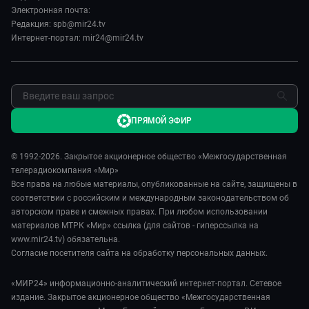
Пресса о нас
Электронная почта:
Мировое соглашение
Карьера
Редакция: spb@mir24.tv
Пять причин поехать в...
Интернет-портал: mir24@mir24.tv
Реклама
Фазенда.Live
Обратная связь
ПРЯМОЙ ЭФИР
© 1992-2026. Закрытое акционерное общество «Межгосударственная
телерадиокомпания «Мир»
Все права на любые материалы, опубликованные на сайте, защищены в
соответствии с российским и международным законодательством об
авторском праве и смежных правах. При любом использовании
материалов МТРК «Мир» ссылка (для сайтов - гиперссылка на
www.mir24.tv) обязательна.
Согласие посетителя сайта на обработку персональных данных.
«МИР24» информационно-аналитический интернет-портал. Сетевое
издание. Закрытое акционерное общество «Межгосударственная