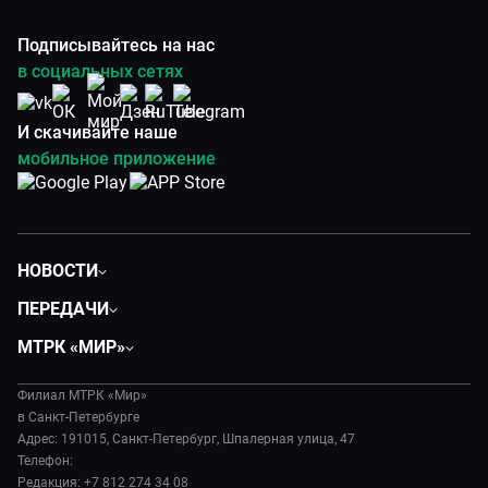
Подписывайтесь на нас
в социальных сетях
И скачивайте наше
мобильное приложение
НОВОСТИ
Общество
ПЕРЕДАЧИ
Политика
Вместе
МТРК «МИР»
Происшествия
Дела судебные
О нас
Экономика
Игра в кино
Филиал МТРК «Мир»
История
Культура
в Санкт-Петербурге
Исторический детектив
Руководство
Адрес: 191015, Санкт-Петербург, Шпалерная улица, 47
Миллион за 5 минут
Телефон:
Новости компании
Редакция: +7 812 274 34 08
МИР. Мнение