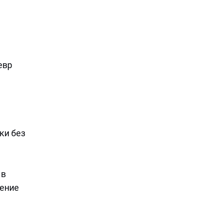
евр
ки без
 в
щение