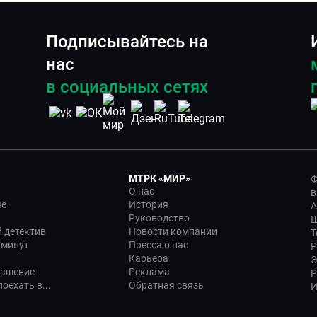
Подписывайтесь на
нас
в социальных сетях
МТРК «МИР»
Ф
О нас
в
ые
История
А
Руководство
Ш
 детектив
Новости компании
Т
 минут
Пресса о нас
Р
Карьера
Э
лашение
Реклама
Р
оехать в...
Обратная связь
И