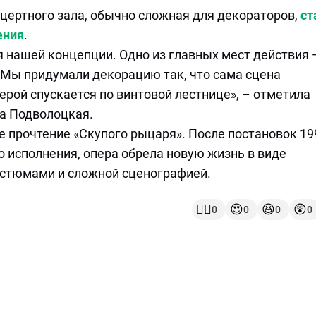
нцертного зала, обычно сложная для декораторов,
ст
ения
.
 нашей концепции. Одно из главных мест действия 
. Мы придумали декорацию так, что сама сцена
ерой спускается по винтовой лестнице», – отметила
а Подволоцкая.
е прочтение «Скупого рыцаря». После постановок 19
о исполнения, опера обрела новую жизнь в виде
остюмами и сложной сценографией.
👍🏻
😍
😆
😲
0
0
0
0