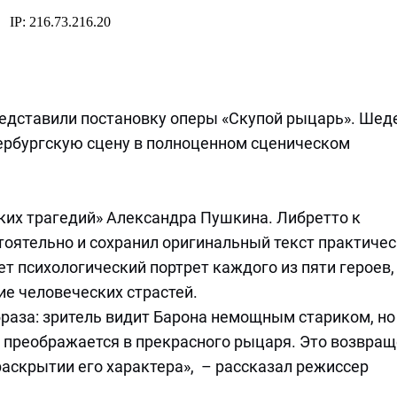
редставили постановку оперы «Скупой рыцарь». Шед
ербургскую сцену в полноценном сценическом
ких трагедий» Александра Пушкина. Либретто к
оятельно и сохранил оригинальный текст практичес
т психологический портрет каждого из пяти героев,
е человеческих страстей.
аза: зритель видит Барона немощным стариком, но
 преображается в прекрасного рыцаря. Это возвра
раскрытии его характера», – рассказал режиссер