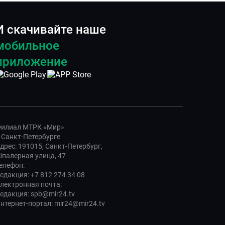
И скачивайте наше
мобильное
приложение
илиал МТРК «Мир»
 Санкт-Петербурге
дрес: 191015, Санкт-Петербург,
палерная улица, 47
елефон:
едакция: +7 812 274 34 08
лектронная почта:
едакция: spb@mir24.tv
нтернет-портал: mir24@mir24.tv