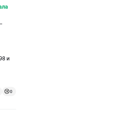
ала
—
98 и
😢
0