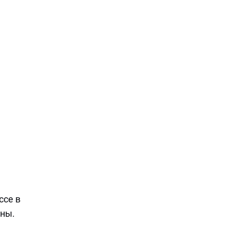
Фото:
Shutterstock/FOTODOM
/
Alex Desanshe
ссе в
ины.