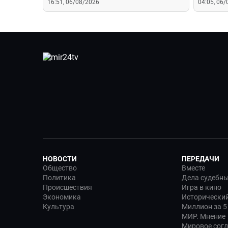
16:51, 06/08/2026
04:05, 06
птиц?
НОВОСТИ
ПЕРЕДАЧИ
Общество
Вместе
Политика
Дела судебн
Происшествия
Игра в кино
Экономика
Исторический
Культура
Миллион за 5
МИР. Мнение
Мировое сог