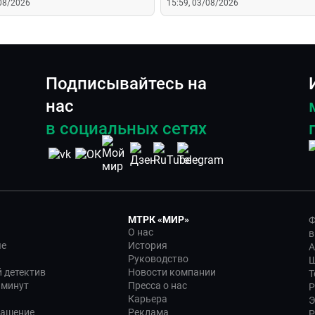
/08/2026
15:59, 03/08/2026
Подписывайтесь на
нас
в социальных сетях
МТРК «МИР»
Ф
О нас
в
ые
История
А
Руководство
Ш
 детектив
Новости компании
Т
 минут
Пресса о нас
Р
Карьера
Э
лашение
Реклама
Р