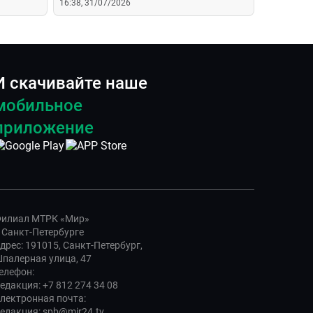
16:38, 31/07/2026
И скачивайте наше
мобильное
приложение
илиал МТРК «Мир»
 Санкт-Петербурге
дрес: 191015, Санкт-Петербург,
палерная улица, 47
елефон:
едакция: +7 812 274 34 08
лектронная почта:
едакция: spb@mir24.tv