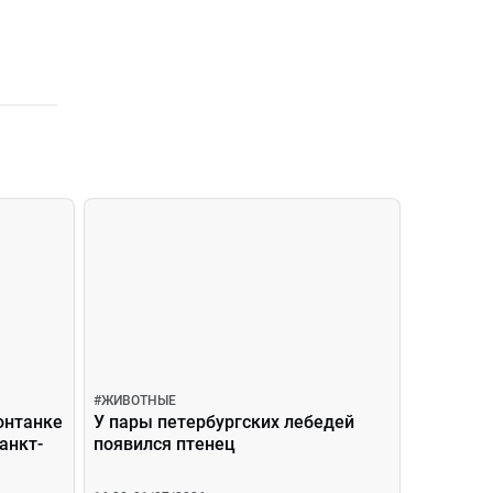
#
ЖИВОТНЫЕ
онтанке
У пары петербургских лебедей
анкт-
появился птенец