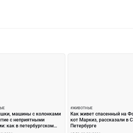
ЫЕ
#
ЖИВОТНЫЕ
ушки, машины с колонками
Как живет спасенный на Ф
ытие с неприятными
кот Маркиз, рассказали в С
и: как в петербургском
Петербурге
рту Пулково отпугивают