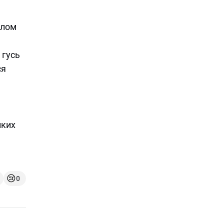
ылом
 гусь
ся
иких
😢
0