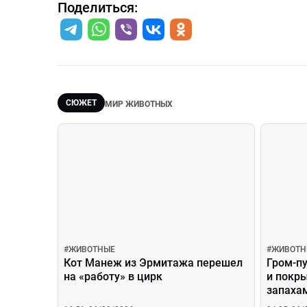
Поделиться:
СЮЖЕТ
МИР ЖИВОТНЫХ
#
ЖИВОТНЫЕ
#
ЖИВОТН
Кот Манеж из Эрмитажа перешел
Гром-п
на «работу» в цирк
и покр
запахам
аэропо