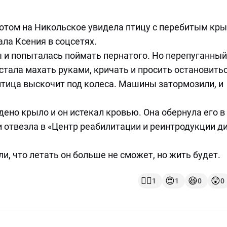
ротом на Никольское увидела птицу с перебитым кр
ала Ксения в соцсетях.
и попыталась поймать пернатого. Но перепуганный
стала махать руками, кричать и просить остановить
птица выскочит под колеса. Машины затормозили, и
дено крыло и он истекал кровью. Она обернула его в
и отвезла в «Центр реабилитации и реинтродукции д
, что летать он больше не сможет, но жить будет.
👍🏻
😍
😆
😲
1
1
0
0