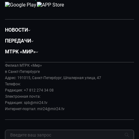
НОВОСТИ
Общество
ПЕРЕДАЧИ
Политика
Вместе
МТРК «МИР»
Происшествия
Дела судебные
О нас
Экономика
Игра в кино
Филиал МТРК «Мир»
История
Культура
в Санкт-Петербурге
Исторический детектив
Руководство
Адрес: 191015, Санкт-Петербург, Шпалерная улица, 47
Миллион за 5 минут
Телефон:
Новости компании
Редакция: +7 812 274 34 08
МИР. Мнение
Пресса о нас
Электронная почта:
Мировое соглашение
Карьера
Редакция: spb@mir24.tv
Пять причин поехать в...
Интернет-портал: mir24@mir24.tv
Реклама
Фазенда.Live
Обратная связь