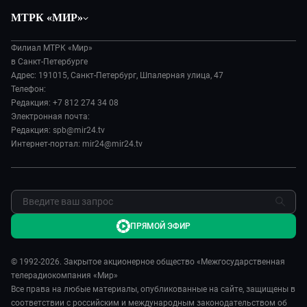
Политика
Вместе
МТРК «МИР»
Происшествия
Дела судебные
О нас
Экономика
Игра в кино
Филиал МТРК «Мир»
История
Культура
в Санкт-Петербурге
Исторический детектив
Руководство
Адрес: 191015, Санкт-Петербург, Шпалерная улица, 47
Миллион за 5 минут
Телефон:
Новости компании
Редакция: +7 812 274 34 08
МИР. Мнение
Пресса о нас
Электронная почта:
Мировое соглашение
Карьера
Редакция: spb@mir24.tv
Пять причин поехать в...
Интернет-портал: mir24@mir24.tv
Реклама
Фазенда.Live
Обратная связь
ПРЯМОЙ ЭФИР
© 1992-2026. Закрытое акционерное общество «Межгосударственная
телерадиокомпания «Мир»
Все права на любые материалы, опубликованные на сайте, защищены в
соответствии с российским и международным законодательством об