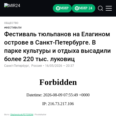
МИР
МИР 24
ОБЩЕСТВО
#
ФЕСТИВАЛИ
Фестиваль тюльпанов на Елагином
острове в Санкт-Петербурге. В
парке культуры и отдыха высадили
более 220 тыс. луковиц
Санкт-Петербург
,
Россия
•
16/05/2026 — 20:37
Фото:
Shutterstock/FOTODOM
/
Pookshutter