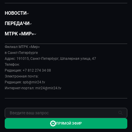
НОВОСТИ
Общество
ПЕРЕДАЧИ
Политика
Вместе
МТРК «МИР»
Происшествия
Дела судебные
О нас
Экономика
Игра в кино
Филиал МТРК «Мир»
История
Культура
в Санкт-Петербурге
Исторический детектив
Руководство
Адрес: 191015, Санкт-Петербург, Шпалерная улица, 47
Миллион за 5 минут
Телефон:
Новости компании
Редакция: +7 812 274 34 08
МИР. Мнение
Пресса о нас
Электронная почта:
Мировое соглашение
Карьера
Редакция: spb@mir24.tv
Пять причин поехать в...
Интернет-портал: mir24@mir24.tv
Реклама
Фазенда.Live
Обратная связь
ПРЯМОЙ ЭФИР