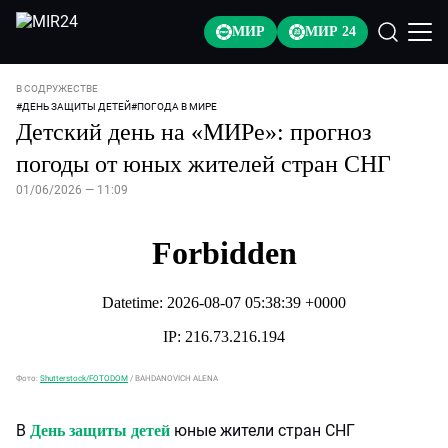
МИР
МИР 24
В СОДРУЖЕСТВЕ
#
ДЕНЬ ЗАЩИТЫ ДЕТЕЙ
#
ПОГОДА В МИРЕ
Детский день на «МИРе»: прогноз
погоды от юных жителей стран СНГ
01/06/2026 — 11:09
Фото:
Shutterstock/FOTODOM
/
BAHDANOVICH ALENA
В
юные жители стран СНГ
День защиты детей