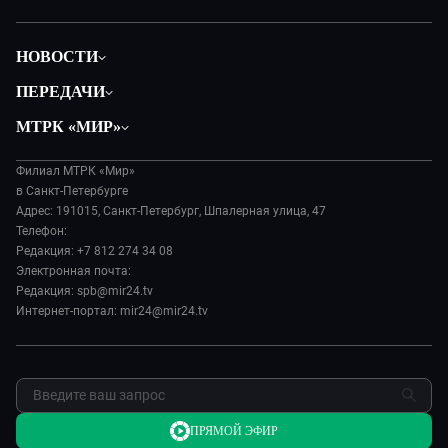
НОВОСТИ
Общество
ПЕРЕДАЧИ
Политика
Вместе
МТРК «МИР»
Происшествия
Дела судебные
О нас
Экономика
Игра в кино
Филиал МТРК «Мир»
История
Культура
в Санкт-Петербурге
Исторический детектив
Руководство
Адрес: 191015, Санкт-Петербург, Шпалерная улица, 47
Миллион за 5 минут
Телефон:
Новости компании
Редакция: +7 812 274 34 08
МИР. Мнение
Пресса о нас
Электронная почта:
Мировое соглашение
Карьера
Редакция: spb@mir24.tv
Пять причин поехать в...
Интернет-портал: mir24@mir24.tv
Реклама
Фазенда.Live
Обратная связь
ПРЯМОЙ ЭФИР