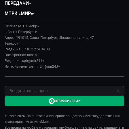
Общество
ПЕРЕДАЧИ
Политика
Вместе
МТРК «МИР»
Происшествия
Дела судебные
О нас
Экономика
Игра в кино
Филиал МТРК «Мир»
История
Культура
в Санкт-Петербурге
Исторический детектив
Руководство
Адрес: 191015, Санкт-Петербург, Шпалерная улица, 47
Миллион за 5 минут
Телефон:
Новости компании
Редакция: +7 812 274 34 08
МИР. Мнение
Пресса о нас
Электронная почта:
Мировое соглашение
Карьера
Редакция: spb@mir24.tv
Пять причин поехать в...
Интернет-портал: mir24@mir24.tv
Реклама
Фазенда.Live
Обратная связь
ПРЯМОЙ ЭФИР
© 1992-2026. Закрытое акционерное общество «Межгосударственная
телерадиокомпания «Мир»
Все права на любые материалы, опубликованные на сайте, защищены в