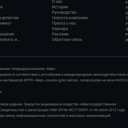
О нас
в
ые
История
А
Руководство
Ш
 детектив
Новости компании
Т
 минут
Пресса о нас
Р
Карьера
Э
лашение
Реклама
Р
оехать в...
Обратная связь
И
венная телерадиокомпания «Мир»
ащищены в соответствии с российским и международным законодательством 
 материалов МТРК «Мир» ссылка (для сайтов - гиперссылка на www.mir24.tv
х.
евое издание. Закрытое акционерное общество «Межгосударственная
Свидетельство о регистрации СМИ ЭЛ No ФС77-50091 от 06 июня 2012 года.
ере связи, информационных технологий и массовых коммуникаций.