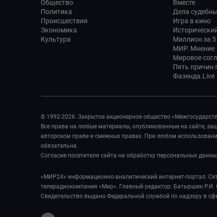
Общество
Вместе
Политика
Дела судебн
Происшествия
Игра в кино
Экономика
Исторический
Культура
Миллион за 5
МИР. Мнение
Мировое сог
Пять причин п
Фазенда.Live
© 1992-2026. Закрытое акционерное общество «Межгосударст
Все права на любые материалы, опубликованные на сайте, з
авторском праве и смежных правах. При любом использовании
обязательна.
Согласие посетителя сайта на обработку персональных данны
«МИР24» информационно-аналитический интернет-портал. Сет
телерадиокомпания «Мир». Главный редактор: Батыршин Р.И. 
Свидетельство выдано Федеральной службой по надзору в сф