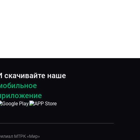
И скачивайте наше
мобильное
приложение
илиал МТРК «Мир»