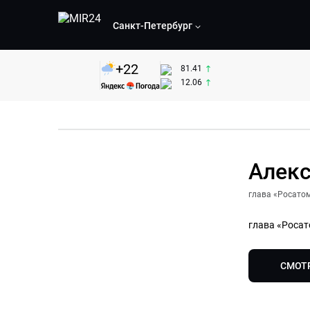
Санкт-Петербург
+
22
81.41
12.06
Алекс
глава «Росато
глава «Роса
СМОТ