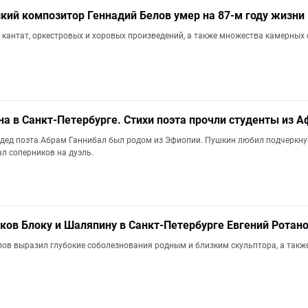
ский композитор Геннадий Белов умер на 87-м году жизни
 кантат, оркестровых и хоровых произведений, а также множества камерных 
а в Санкт-Петербурге. Стихи поэта прочли студенты из 
дед поэта Абрам Ганнибал был родом из Эфиопии. Пушкин любил подчеркнуть э
л соперников на дуэль.
ков Блоку и Шаляпину в Санкт-Петербурге Евгений Ротан
лов выразил глубокие соболезнования родным и близким скульптора, а также