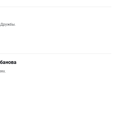
м Дружбы.
абанова
лях.