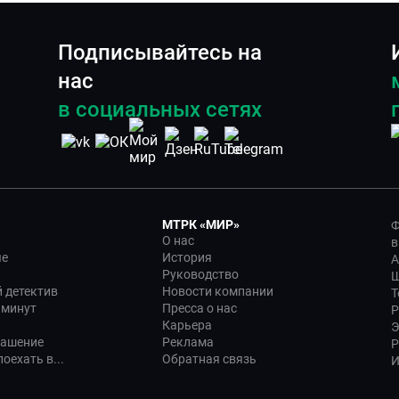
Подписывайтесь на
нас
в социальных сетях
МТРК «МИР»
Ф
О нас
в
ые
История
А
Руководство
Ш
 детектив
Новости компании
Т
 минут
Пресса о нас
Р
Карьера
Э
лашение
Реклама
Р
оехать в...
Обратная связь
И