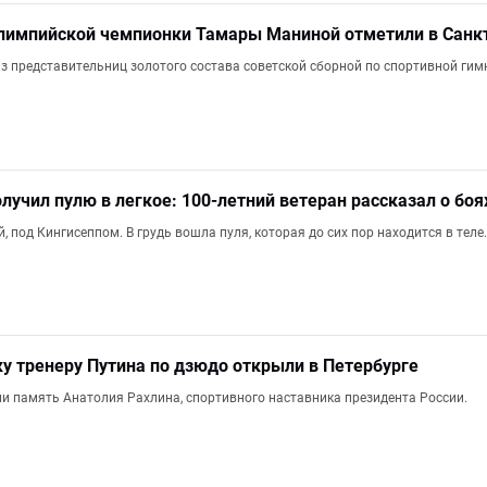
лимпийской чемпионки Тамары Маниной отметили в Санк
з представительниц золотого состава советской сборной по спортивной гим
олучил пулю в легкое: 100-летний ветеран рассказал о б
, под Кингисеппом. В грудь вошла пуля, которая до сих пор находится в теле.
 тренеру Путина по дзюдо открыли в Петербурге
ли память Анатолия Рахлина, спортивного наставника президента России.