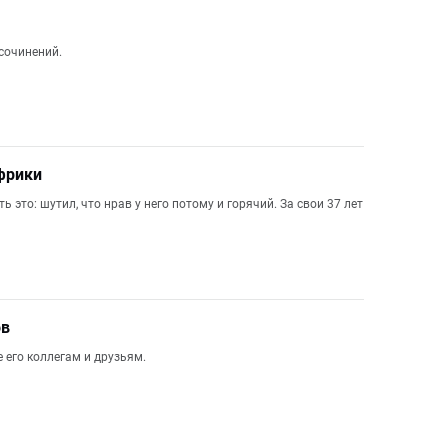
сочинений.
Африки
то: шутил, что нрав у него потому и горячий. За свои 37 лет
ов
 его коллегам и друзьям.