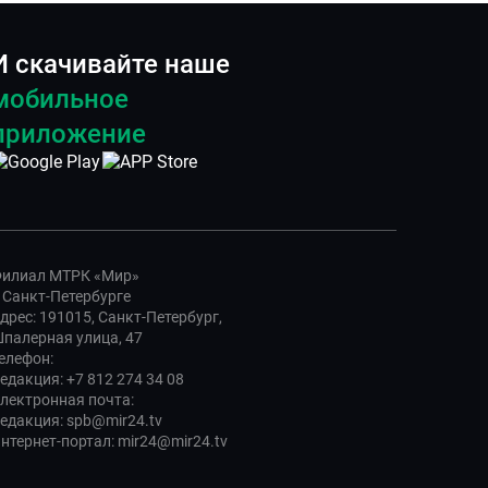
И скачивайте наше
мобильное
приложение
илиал МТРК «Мир»
 Санкт-Петербурге
дрес: 191015, Санкт-Петербург,
палерная улица, 47
елефон:
едакция: +7 812 274 34 08
лектронная почта:
едакция: spb@mir24.tv
нтернет-портал: mir24@mir24.tv