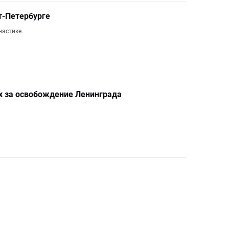
т-Петербурге
настике.
оях за освобождение Ленинграда