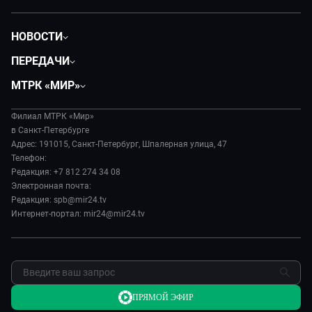
НОВОСТИ
Общество
ПЕРЕДАЧИ
Политика
Вместе
МТРК «МИР»
Происшествия
Дела судебные
О нас
Экономика
Игра в кино
Филиал МТРК «Мир»
История
Культура
в Санкт-Петербурге
Исторический детектив
Руководство
Адрес: 191015, Санкт-Петербург, Шпалерная улица, 47
Миллион за 5 минут
Телефон:
Новости компании
Редакция: +7 812 274 34 08
МИР. Мнение
Пресса о нас
Электронная почта:
Мировое соглашение
Карьера
Редакция: spb@mir24.tv
Пять причин поехать в...
Интернет-портал: mir24@mir24.tv
Реклама
Фазенда.Live
Обратная связь
ПРЯМОЙ ЭФИР