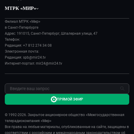
Политика
Вместе
МТРК «МИР»
Происшествия
Дела судебные
О нас
Экономика
Игра в кино
Филиал МТРК «Мир»
История
Культура
в Санкт-Петербурге
Исторический детектив
Руководство
Адрес: 191015, Санкт-Петербург, Шпалерная улица, 47
Миллион за 5 минут
Телефон:
Новости компании
Редакция: +7 812 274 34 08
МИР. Мнение
Пресса о нас
Электронная почта:
Мировое соглашение
Карьера
Редакция: spb@mir24.tv
Пять причин поехать в...
Интернет-портал: mir24@mir24.tv
Реклама
Фазенда.Live
Обратная связь
ПРЯМОЙ ЭФИР
© 1992-2026. Закрытое акционерное общество «Межгосударственная
телерадиокомпания «Мир»
Все права на любые материалы, опубликованные на сайте, защищены в
соответствии с российским и международным законодательством об