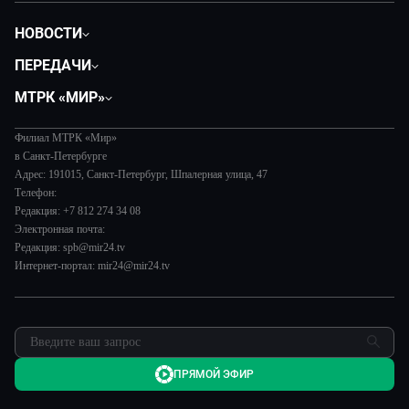
НОВОСТИ
Общество
ПЕРЕДАЧИ
Политика
Вместе
МТРК «МИР»
Происшествия
Дела судебные
О нас
Экономика
Игра в кино
Филиал МТРК «Мир»
История
Культура
в Санкт-Петербурге
Исторический детектив
Руководство
Адрес: 191015, Санкт-Петербург, Шпалерная улица, 47
Миллион за 5 минут
Телефон:
Новости компании
Редакция: +7 812 274 34 08
МИР. Мнение
Пресса о нас
Электронная почта:
Мировое соглашение
Карьера
Редакция: spb@mir24.tv
Пять причин поехать в...
Интернет-портал: mir24@mir24.tv
Реклама
Фазенда.Live
Обратная связь
ПРЯМОЙ ЭФИР