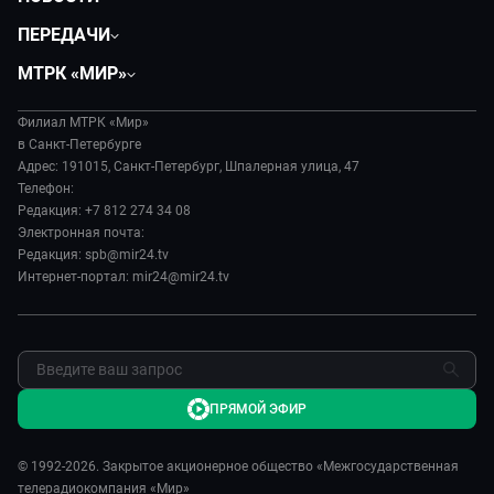
Общество
ПЕРЕДАЧИ
Политика
Вместе
МТРК «МИР»
Происшествия
Дела судебные
О нас
Экономика
Игра в кино
Филиал МТРК «Мир»
История
Культура
в Санкт-Петербурге
Исторический детектив
Руководство
Адрес: 191015, Санкт-Петербург, Шпалерная улица, 47
Миллион за 5 минут
Телефон:
Новости компании
Редакция: +7 812 274 34 08
МИР. Мнение
Пресса о нас
Электронная почта:
Мировое соглашение
Карьера
Редакция: spb@mir24.tv
Пять причин поехать в...
Интернет-портал: mir24@mir24.tv
Реклама
Фазенда.Live
Обратная связь
ПРЯМОЙ ЭФИР
© 1992-2026. Закрытое акционерное общество «Межгосударственная
телерадиокомпания «Мир»