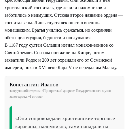
крестоносцы заняли Иерусалим. Они основали в нем
христианский госпиталь, где лечили паломников и
заботились о неимущих. Отсюда второе название ордена —
госпитальеры. Лишь спустя век он стал военно-
монашеским. Братья учились сражаться, но сохраняли
обеты целомудрия, бедности и послушания.
В 1187 году султан Саладин изгнал монахов-воинов со
Святой земли. Сначала они жили на Кипре, потом
захватили Родос и 200 лет охраняли его от Османской
империи, пока в XVI веке Карл V не передал им Мальту.
Константин Иванов
заведующий отделом «Приоратский дворец» Государственного музея-
заповедника «Гатчина»
«Они сопровождали христианские торговые
караваны, паломников, сами нападали на