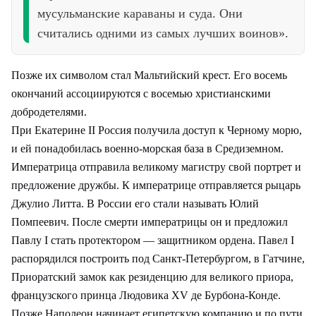
мусульманские караваны и суда. Они
считались одними из самых лучших воинов».
Позже их символом стал Мальтийский крест. Его восемь
окончаний ассоциируются с восемью христианскими
добродетелями.
При Екатерине II Россия получила доступ к Черному морю,
и ей понадобилась военно-морская база в Средиземном.
Императрица отправила великому магистру свой портрет и
предложение дружбы. К императрице отправляется рыцарь
Джулио Литта. В России его стали называть Юлий
Помпеевич. После смерти императрицы он и предложил
Павлу I стать протектором — защитником ордена. Павел I
распорядился построить под Санкт-Петербургом, в Гатчине,
Приоратский замок как резиденцию для великого приора,
французского принца Людовика XV де Бурбона-Конде.
Позже Наполеон начинает египетскую компанию и по пути