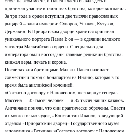
стоял на этом месте, и Павел I часто бывал здесь и
принимал участие в таинствах братства, которое возглавил.
За три года в орден вступили две тысячи православных
рыцарей – элита империи: Суворов, Ушаков, Кутузов,
Державин. В Приоратском дворце хранится оригинал
уникального портрета Павла I: он — в одеянии великого
магистра Мальтийского ордена. Специально для
императора были воссозданы главные реликвии братства:
кинжал веры, печать и корона.
После захвата британцами Мальты Павел начинает
совместный поход с Бонапартом на Индию, которая в то
время была английской колонией.
«Согласно договору с Наполеоном, шел корпус генерала
Массена — 35 тысяч человек — и 35 тысяч наших казаков.
Англичане поняли, что они практически обречены. Спасти
их могло только чудо», - Константин Иванов, заведующий
отделом «Приоратский дворец» Государственного музея-
заповедника «Гатчина»:«Согласно договору с Наполеоном,