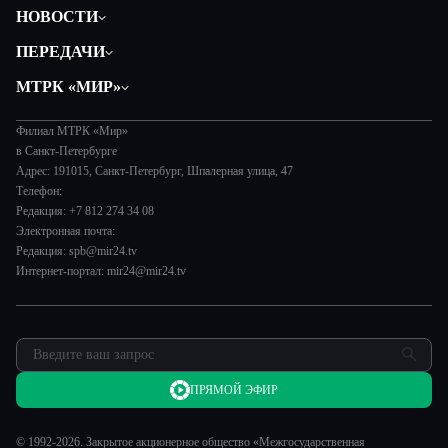
НОВОСТИ
Общество
ПЕРЕДАЧИ
Политика
Вместе
МТРК «МИР»
Происшествия
Дела судебные
О нас
Экономика
Игра в кино
Филиал МТРК «Мир»
История
Культура
в Санкт-Петербурге
Исторический детектив
Руководство
Адрес: 191015, Санкт-Петербург, Шпалерная улица, 47
Миллион за 5 минут
Телефон:
Новости компании
Редакция: +7 812 274 34 08
МИР. Мнение
Пресса о нас
Электронная почта:
Мировое соглашение
Карьера
Редакция: spb@mir24.tv
Пять причин поехать в...
Интернет-портал: mir24@mir24.tv
Реклама
Фазенда.Live
Обратная связь
ПРЯМОЙ ЭФИР
© 1992-2026. Закрытое акционерное общество «Межгосударственная