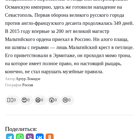
Османскую империю, здесь же готовили нападение на
Севастополь. Первая оборона великого русского города
против англо-французского десанта продолжалась 349 дней.
В 2015 году впервые за 200 лет великий магистр
Мальтийского ордена приехал в Россию. Ни алого плаща,
ни шляпы с перьями — лишь Мальтийский крест в петлице.
Его приветствовали в Эрмитаже, он проходил мимо трона,
на которое имеет полное право, но настоящий рыцарь,
конечно, не стал нарушать музейные правила.
Автор:
Артур Ломидзе
География:
Россия
👍🏻
😍
😆
😲
😢
0
0
0
0
0
Поделиться: