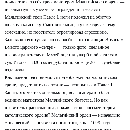
почувствовал себя гроссмейстером Мальтийского ордена —
перешагнул в музее через ограждение и уселся на
Мальтийский трон Павла I, ноги положил на обитую
шелком скамеечку. Смотрительница тут же сделала ему
замечание, но посетитель отреагировал агрессивно.
Задержали его тут же росгвардейцы, охраняющие Эрмитаж.
Вместо царского «селфи» — только фото, сделанное
правоохранителями. Музей оценил ущерб и обратился в
суд. Итого — 820 тысяч рублей, плюс еще 20 — судебные
издержки.
Как именно расположился петербуржец на мальтийском
троне, представить несложно — позирует сам Павел I.
Занять это место мог только он, ведь император был
великим магистром Мальтийского братства. Но как
правитель православной державы стал гроссмейстером
католического ордена? Мальтийский орден — изначально
монашеский — появился после того, как в 1099 году