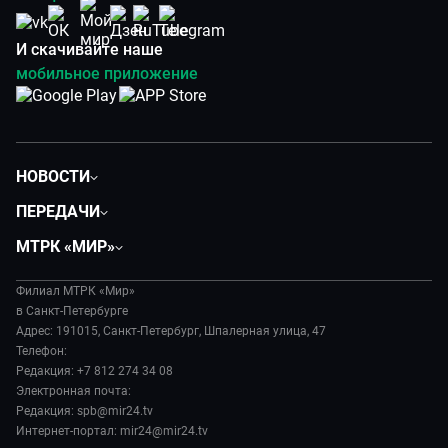
И скачивайте наше
мобильное приложение
НОВОСТИ
Общество
ПЕРЕДАЧИ
Политика
Вместе
МТРК «МИР»
Происшествия
Дела судебные
О нас
Экономика
Игра в кино
Филиал МТРК «Мир»
История
Культура
в Санкт-Петербурге
Исторический детектив
Руководство
Адрес: 191015, Санкт-Петербург, Шпалерная улица, 47
Миллион за 5 минут
Телефон:
Новости компании
Редакция: +7 812 274 34 08
МИР. Мнение
Пресса о нас
Электронная почта:
Мировое соглашение
Карьера
Редакция: spb@mir24.tv
Пять причин поехать в...
Интернет-портал: mir24@mir24.tv
Реклама