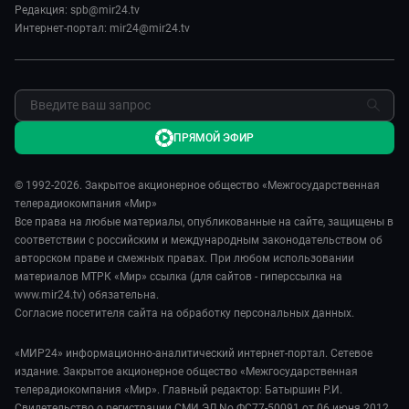
Мировое соглашение
Карьера
Редакция: spb@mir24.tv
Пять причин поехать в...
Интернет-портал: mir24@mir24.tv
Реклама
Фазенда.Live
Обратная связь
ПРЯМОЙ ЭФИР
© 1992-2026. Закрытое акционерное общество «Межгосударственная
телерадиокомпания «Мир»
Все права на любые материалы, опубликованные на сайте, защищены в
соответствии с российским и международным законодательством об
авторском праве и смежных правах. При любом использовании
материалов МТРК «Мир» ссылка (для сайтов - гиперссылка на
www.mir24.tv) обязательна.
Согласие посетителя сайта на обработку персональных данных.
«МИР24» информационно-аналитический интернет-портал. Сетевое
издание. Закрытое акционерное общество «Межгосударственная
телерадиокомпания «Мир». Главный редактор: Батыршин Р.И.
Свидетельство о регистрации СМИ ЭЛ No ФС77-50091 от 06 июня 2012