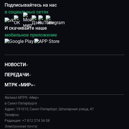
Подписывайтесь на нас
в социальных сетях
И скачивайте наше
мобильное приложение
НОВОСТИ
Общество
ПЕРЕДАЧИ
Политика
Вместе
МТРК «МИР»
Происшествия
Дела судебные
О нас
Экономика
Игра в кино
Филиал МТРК «Мир»
История
Культура
в Санкт-Петербурге
Исторический детектив
Руководство
Адрес: 191015, Санкт-Петербург, Шпалерная улица, 47
Миллион за 5 минут
Телефон:
Новости компании
Редакция: +7 812 274 34 08
МИР. Мнение
Пресса о нас
Электронная почта: