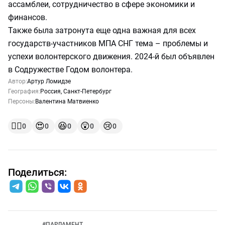
ассамблеи, сотрудничество в сфере экономики и
финансов.
Также была затронута еще одна важная для всех
государств-участников МПА СНГ тема – проблемы и
успехи волонтерского движения. 2024-й был объявлен
в Содружестве Годом волонтера.
Автор:
Артур Ломидзе
География:
Россия
,
Санкт-Петербург
Персоны:
Валентина Матвиенко
👍🏻
😍
😆
😲
😢
0
0
0
0
0
Поделиться:
#
ПАРЛАМЕНТ