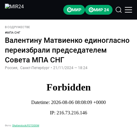
МИР
МИР 24
В СОДРУЖЕСТВЕ
#
МПА СНГ
Валентину Матвиенко единогласно
переизбрали председателем
Совета МПА СНГ
Россия
,
Санкт-Петербург
•
21/11/2024 — 18:24
Фото:
Shutterstock/FOTODOM