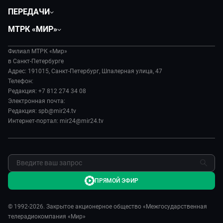
Общество
ПЕРЕДАЧИ
Политика
Вместе
МТРК «МИР»
Происшествия
Дела судебные
О нас
Экономика
Игра в кино
Филиал МТРК «Мир»
История
Культура
в Санкт-Петербурге
Исторический детектив
Руководство
Адрес: 191015, Санкт-Петербург, Шпалерная улица, 47
Миллион за 5 минут
Телефон:
Новости компании
Редакция: +7 812 274 34 08
МИР. Мнение
Пресса о нас
Электронная почта:
Мировое соглашение
Карьера
Редакция: spb@mir24.tv
Пять причин поехать в...
Интернет-портал: mir24@mir24.tv
Реклама
Фазенда.Live
Обратная связь
ПРЯМОЙ ЭФИР
© 1992-2026. Закрытое акционерное общество «Межгосударственная
телерадиокомпания «Мир»