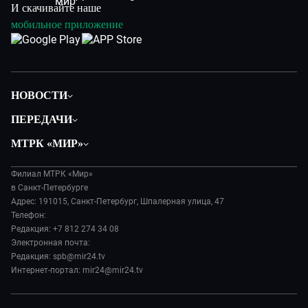
И скачивайте наше
мобильное приложение
НОВОСТИ
Общество
ПЕРЕДАЧИ
Политика
Вместе
МТРК «МИР»
Происшествия
Дела судебные
О нас
Экономика
Игра в кино
Филиал МТРК «Мир»
История
Культура
в Санкт-Петербурге
Исторический детектив
Руководство
Адрес: 191015, Санкт-Петербург, Шпалерная улица, 47
Миллион за 5 минут
Телефон:
Новости компании
Редакция: +7 812 274 34 08
МИР. Мнение
Пресса о нас
Электронная почта:
Мировое соглашение
Карьера
Редакция: spb@mir24.tv
Пять причин поехать в...
Интернет-портал: mir24@mir24.tv
Реклама
Фазенда.Live
Обратная связь