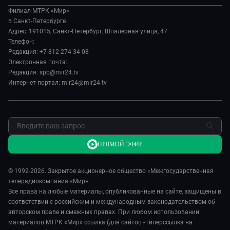
О нас
Экономика
Игра в кино
Филиал МТРК «Мир»
История
Культура
в Санкт-Петербурге
Исторический детектив
Руководство
Адрес: 191015, Санкт-Петербург, Шпалерная улица, 47
Миллион за 5 минут
Телефон:
Новости компании
Редакция: +7 812 274 34 08
МИР. Мнение
Пресса о нас
Электронная почта:
Мировое соглашение
Карьера
Редакция: spb@mir24.tv
Пять причин поехать в...
Интернет-портал: mir24@mir24.tv
Реклама
Фазенда.Live
Обратная связь
ПРЯМОЙ ЭФИР
© 1992-2026. Закрытое акционерное общество «Межгосударственная
телерадиокомпания «Мир»
Все права на любые материалы, опубликованные на сайте, защищены в
соответствии с российским и международным законодательством об
авторском праве и смежных правах. При любом использовании
материалов МТРК «Мир» ссылка (для сайтов - гиперссылка на