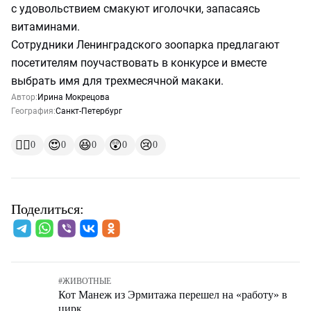
с удовольствием смакуют иголочки, запасаясь
витаминами.
Сотрудники Ленинградского зоопарка предлагают
посетителям поучаствовать в конкурсе и вместе
выбрать имя для трехмесячной макаки.
Автор:
Ирина Мокрецова
География:
Санкт-Петербург
👍🏻
😍
😆
😲
😢
0
0
0
0
0
Поделиться:
#
ЖИВОТНЫЕ
Кот Манеж из Эрмитажа перешел на «работу» в
цирк