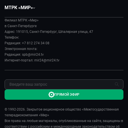
Политика
Вместе
МТРК «МИР»
Происшествия
Дела судебные
О нас
Экономика
Игра в кино
Филиал МТРК «Мир»
История
Культура
в Санкт-Петербурге
Исторический детектив
Руководство
Адрес: 191015, Санкт-Петербург, Шпалерная улица, 47
Миллион за 5 минут
Телефон:
Новости компании
Редакция: +7 812 274 34 08
МИР. Мнение
Пресса о нас
Электронная почта:
Мировое соглашение
Карьера
Редакция: spb@mir24.tv
Пять причин поехать в...
Интернет-портал: mir24@mir24.tv
Реклама
Фазенда.Live
Обратная связь
ПРЯМОЙ ЭФИР
© 1992-2026. Закрытое акционерное общество «Межгосударственная
телерадиокомпания «Мир»
Все права на любые материалы, опубликованные на сайте, защищены в
соответствии с российским и международным законодательством об