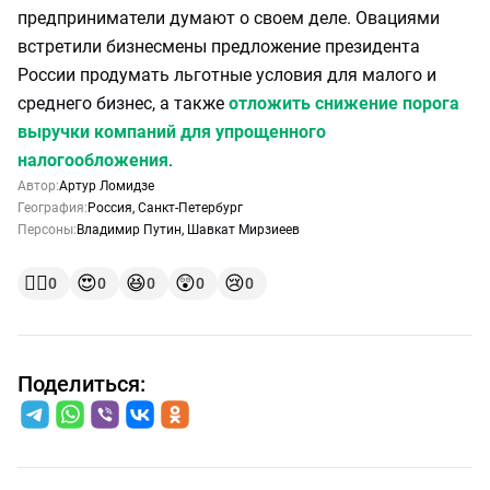
предприниматели думают о своем деле. Овациями
встретили бизнесмены предложение президента
России продумать льготные условия для малого и
среднего бизнес, а также
отложить снижение порога
выручки компаний для упрощенного
налогообложения
.
Автор:
Артур Ломидзе
География:
Россия
,
Санкт-Петербург
Персоны:
Владимир Путин
,
Шавкат Мирзиеев
👍🏻
😍
😆
😲
😢
0
0
0
0
0
Поделиться: