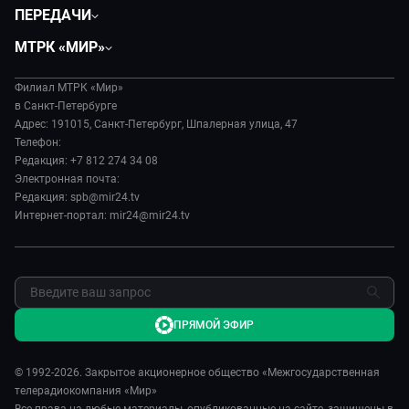
Общество
ПЕРЕДАЧИ
Политика
Вместе
МТРК «МИР»
Происшествия
Дела судебные
О нас
Экономика
Игра в кино
Филиал МТРК «Мир»
История
Культура
в Санкт-Петербурге
Исторический детектив
Руководство
Адрес: 191015, Санкт-Петербург, Шпалерная улица, 47
Миллион за 5 минут
Телефон:
Новости компании
Редакция: +7 812 274 34 08
МИР. Мнение
Пресса о нас
Электронная почта:
Мировое соглашение
Карьера
Редакция: spb@mir24.tv
Пять причин поехать в...
Интернет-портал: mir24@mir24.tv
Реклама
Фазенда.Live
Обратная связь
ПРЯМОЙ ЭФИР
© 1992-2026. Закрытое акционерное общество «Межгосударственная
телерадиокомпания «Мир»
Все права на любые материалы, опубликованные на сайте, защищены в