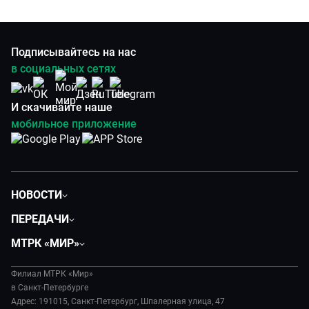
Подписывайтесь на нас
в социальных сетях
И скачивайте наше
мобильное приложение
НОВОСТИ
Общество
ПЕРЕДАЧИ
Политика
Вместе
МТРК «МИР»
Происшествия
Дела судебные
О нас
Экономика
Игра в кино
Филиал МТРК «Мир»
История
Культура
в Санкт-Петербурге
Исторический детектив
Руководство
Адрес: 191015, Санкт-Петербург, Шпалерная улица, 47