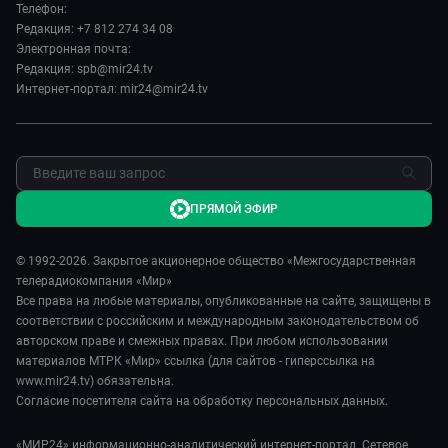
Миллион за 5 минут
Телефон:
Новости компании
Редакция: +7 812 274 34 08
МИР. Мнение
Пресса о нас
Электронная почта:
Мировое соглашение
Карьера
Редакция: spb@mir24.tv
Пять причин поехать в...
Интернет-портал: mir24@mir24.tv
Реклама
Фазенда.Live
Обратная связь
ПРЯМОЙ ЭФИР
© 1992-2026. Закрытое акционерное общество «Межгосударственная
телерадиокомпания «Мир»
Все права на любые материалы, опубликованные на сайте, защищены в
соответствии с российским и международным законодательством об
авторском праве и смежных правах. При любом использовании
материалов МТРК «Мир» ссылка (для сайтов - гиперссылка на
www.mir24.tv) обязательна.
Согласие посетителя сайта на обработку персональных данных.
«МИР24» информационно-аналитический интернет-портал. Сетевое