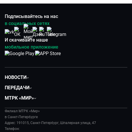
Подписывайтесь на нас
в социальных сетях
И скачивайте наше
мобильное приложение
НОВОСТИ
Общество
ПЕРЕДАЧИ
Политика
Вместе
МТРК «МИР»
Происшествия
Дела судебные
О нас
Экономика
Игра в кино
Филиал МТРК «Мир»
История
Культура
в Санкт-Петербурге
Исторический детектив
Руководство
Адрес: 191015, Санкт-Петербург, Шпалерная улица, 47
Миллион за 5 минут
Телефон:
Новости компании