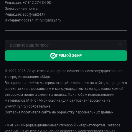
Редакция: +7 812 274 34 08
МИР. Мнение
Пресса о нас
Электронная почта:
Мировое соглашение
Карьера
Редакция: spb@mir24.tv
Пять причин поехать в...
Интернет-портал: mir24@mir24.tv
Реклама
Фазенда.Live
Обратная связь
ПРЯМОЙ ЭФИР
© 1992-2026. Закрытое акционерное общество «Межгосударственная
телерадиокомпания «Мир»
Все права на любые материалы, опубликованные на сайте, защищены в
соответствии с российским и международным законодательством об
авторском праве и смежных правах. При любом использовании
материалов МТРК «Мир» ссылка (для сайтов - гиперссылка на
www.mir24.tv) обязательна.
Согласие посетителя сайта на обработку персональных данных.
«МИР24» информационно-аналитический интернет-портал. Сетевое
издание. Закрытое акционерное общество «Межгосударственная