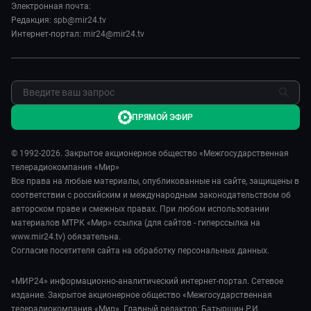
Пресса о нас
Электронная почта:
Мировое соглашение
Карьера
Редакция: spb@mir24.tv
Пять причин поехать в...
Интернет-портал: mir24@mir24.tv
Реклама
Фазенда.Live
Обратная связь
ПРЯМОЙ ЭФИР
© 1992-2026. Закрытое акционерное общество «Межгосударственная
телерадиокомпания «Мир»
Все права на любые материалы, опубликованные на сайте, защищены в
соответствии с российским и международным законодательством об
авторском праве и смежных правах. При любом использовании
материалов МТРК «Мир» ссылка (для сайтов - гиперссылка на
www.mir24.tv) обязательна.
Согласие посетителя сайта на обработку персональных данных.
«МИР24» информационно-аналитический интернет-портал. Сетевое
издание. Закрытое акционерное общество «Межгосударственная
телерадиокомпания «Мир». Главный редактор: Батыршин Р.И.