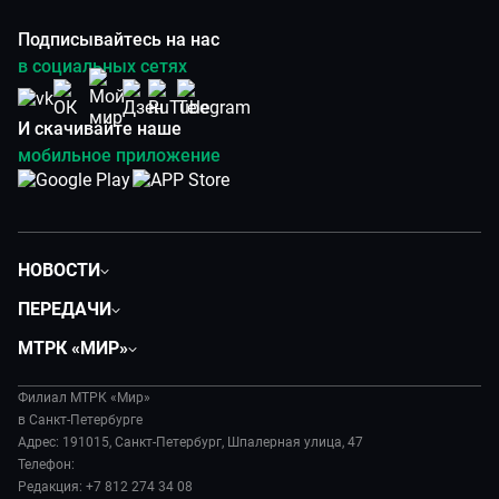
Подписывайтесь на нас
в социальных сетях
И скачивайте наше
мобильное приложение
НОВОСТИ
Общество
ПЕРЕДАЧИ
Политика
Вместе
МТРК «МИР»
Происшествия
Дела судебные
О нас
Экономика
Игра в кино
Филиал МТРК «Мир»
История
Культура
в Санкт-Петербурге
Исторический детектив
Руководство
Адрес: 191015, Санкт-Петербург, Шпалерная улица, 47
Миллион за 5 минут
Телефон:
Новости компании
Редакция: +7 812 274 34 08
МИР. Мнение