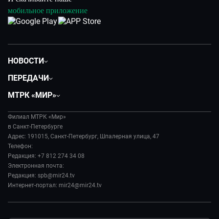
мобильное приложение
НОВОСТИ
Общество
ПЕРЕДАЧИ
Политика
Вместе
МТРК «МИР»
Происшествия
Дела судебные
О нас
Экономика
Игра в кино
Филиал МТРК «Мир»
История
Культура
в Санкт-Петербурге
Исторический детектив
Руководство
Адрес: 191015, Санкт-Петербург, Шпалерная улица, 47
Миллион за 5 минут
Телефон:
Новости компании
Редакция: +7 812 274 34 08
МИР. Мнение
Пресса о нас
Электронная почта:
Мировое соглашение
Карьера
Редакция: spb@mir24.tv
Пять причин поехать в...
Интернет-портал: mir24@mir24.tv
Реклама
Фазенда.Live
Обратная связь