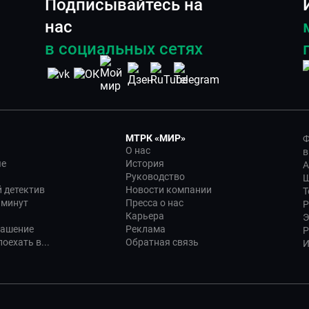
Подписывайтесь на
нас
в социальных сетях
МТРК «МИР»
Ф
О нас
в
ые
История
А
Руководство
Ш
 детектив
Новости компании
Т
 минут
Пресса о нас
Р
Карьера
Э
лашение
Реклама
Р
оехать в...
Обратная связь
И