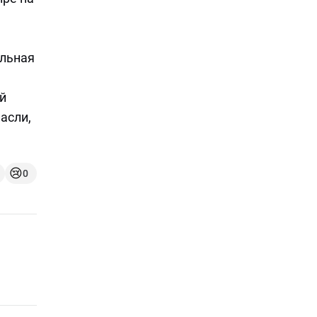
ельная
й
асли,
😢
0