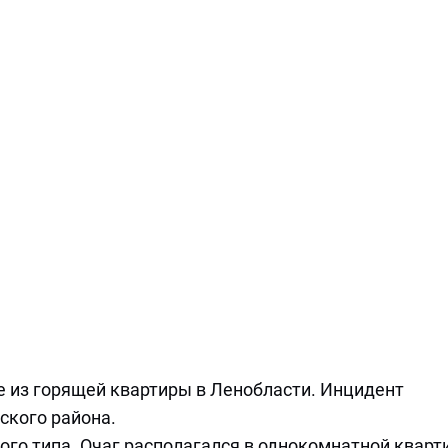
е из горящей квартиры в Ленобласти. Инцидент
ского района.
го типа. Очаг располагался в однокомнатной кварт