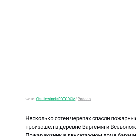
Фото:
Shutterstock/FOTODOM
/
Padodo
Несколько сотен черепах спасли пожарны
произошел в деревне Вартемяги Всеволож
Пожар возник в двухэтажном доме барачно