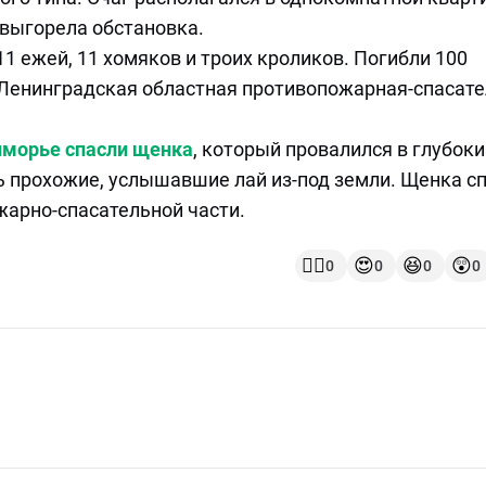
 выгорела обстановка.
1 ежей, 11 хомяков и троих кроликов. Погибли 100
т Ленинградская областная противопожарная-спасат
морье спасли щенка
, который провалился в глубоки
 прохожие, услышавшие лай из-под земли. Щенка сп
жарно-спасательной части.
👍🏻
😍
😆
😲
0
0
0
0