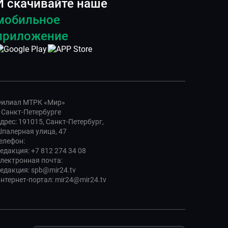
И скачивайте наше
мобильное
приложение
илиал МТРК «Мир»
 Санкт-Петербурге
дрес: 191015, Санкт-Петербург,
палерная улица, 47
елефон:
едакция: +7 812 274 34 08
лектронная почта:
едакция: spb@mir24.tv
нтернет-портал: mir24@mir24.tv