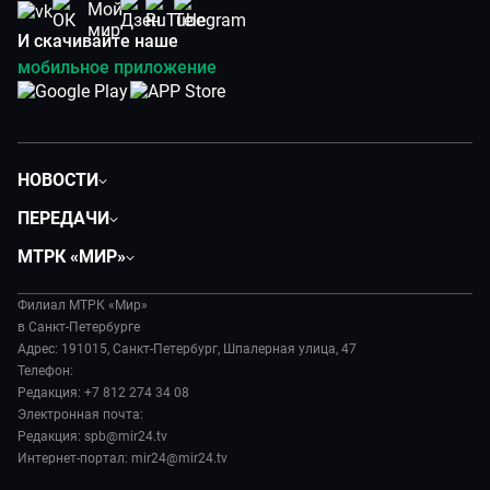
И скачивайте наше
мобильное приложение
НОВОСТИ
Общество
ПЕРЕДАЧИ
Политика
Вместе
МТРК «МИР»
Происшествия
Дела судебные
О нас
Экономика
Игра в кино
Филиал МТРК «Мир»
История
Культура
в Санкт-Петербурге
Исторический детектив
Руководство
Адрес: 191015, Санкт-Петербург, Шпалерная улица, 47
Миллион за 5 минут
Телефон:
Новости компании
Редакция: +7 812 274 34 08
МИР. Мнение
Пресса о нас
Электронная почта:
Мировое соглашение
Карьера
Редакция: spb@mir24.tv
Пять причин поехать в...
Интернет-портал: mir24@mir24.tv
Реклама
Фазенда.Live