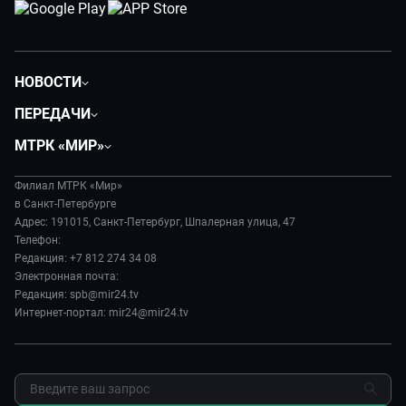
НОВОСТИ
Общество
ПЕРЕДАЧИ
Политика
Вместе
МТРК «МИР»
Происшествия
Дела судебные
О нас
Экономика
Игра в кино
Филиал МТРК «Мир»
История
Культура
в Санкт-Петербурге
Исторический детектив
Руководство
Адрес: 191015, Санкт-Петербург, Шпалерная улица, 47
Миллион за 5 минут
Телефон:
Новости компании
Редакция: +7 812 274 34 08
МИР. Мнение
Пресса о нас
Электронная почта:
Мировое соглашение
Карьера
Редакция: spb@mir24.tv
Пять причин поехать в...
Интернет-портал: mir24@mir24.tv
Реклама
Фазенда.Live
Обратная связь